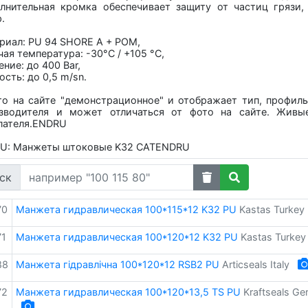
лнительная кромка обеспечивает защиту от частиц грязи,
.
риал: PU 94 SHORE A + POM,
чая температура: -30°C / +105 °C,
ние: до 400 Bar,
ость: до 0,5 m/sn.
то на сайте "демонстрационное" и отображает тип, профиль
зводителя и может отличаться от фото на сайте. Живы
пателя.ENDRU
U: Манжеты штоковые K32 CATENDRU
ск
70
Манжета гидравлическая 100*115*12 K32 PU
Kastas Turkey
71
Манжета гидравлическая 100*120*12 K32 PU
Kastas Turkey
88
Манжета гідравлічна 100*120*12 RSB2 PU
Articseals Italy
72
Манжета гидравлическая 100*120*13,5 TS PU
Kraftseals G