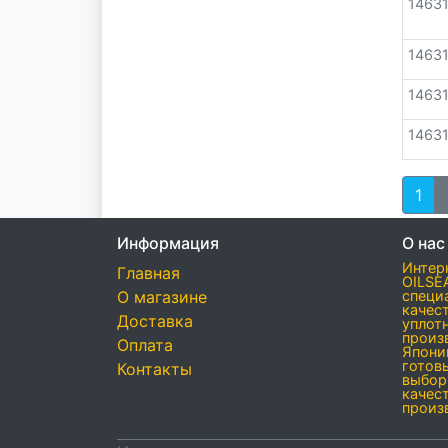
14631
1463
1463
1463
1
Информация
О нас
Интер
Главная
OILSE
О магазине
специ
качес
Доставка
уплот
произ
Оплата
Япони
готов
Контакты
выбор
качес
произ