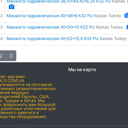
1
Манжета гидравлическая 38,10*44,45*6,35 K32 PU
Kastas 
12
Манжета гидравлическая 40*48*8 K32 PU
Kastas Turkey
13
Манжета гидравлическая 40*50*10 K32 PU
Kastas Turkey
14
Манжета гидравлическая 40*52*10,9 K32 PU
Kastas Turkey
2
3
Мы на карте
нет-магазин
ALS.COM.UA
ализируется на поставках
твенных резинотехнических
нений ведущих
водителей Европы, США,
и, Турции и Китая. Мы
ы предложить вам большой
 различных уплотнений для
твенного ремонта и
водства оборудования.