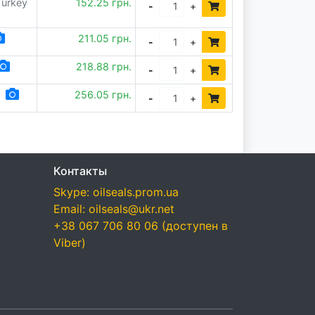
Turkey
152.25 грн.
-
+
211.05 грн.
-
+
218.88 грн.
-
+
256.05 грн.
-
+
Контакты
Skype: oilseals.prom.ua
Email: oilseals@ukr.net
+38 067 706 80 06 (доступен в
Viber)