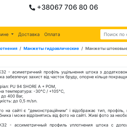
+38067 706 80 06
зине
Доставка
Оплата
лотнения
Манжеты гидравлические
Манжеты штоковые
К32 - асиметричний профіль ущільнення штока з додатков
ка забезпечує захист від часток бруду, опорне кільце покращу
ріал: PU 94 SHORE A + POM,
ча температура: -30°C / +105°C,
 до 400 Bar,
ість: до 0,5 m/sn.
то на сайті є "демонстраційним" і відображає тип, профіль, 
ника і може відрізнятись від фото на сайті. Живі фото за нео
К32 - ассиметричный профиль уплотнения штока с допо