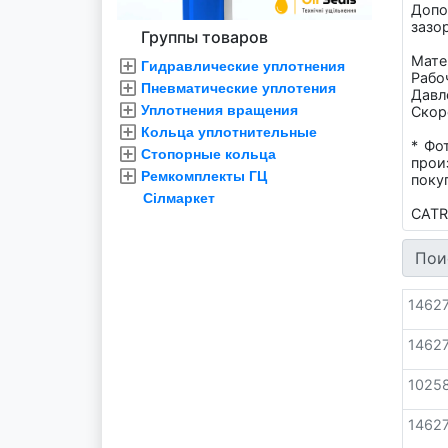
Допо
зазор
Группы товаров
Мате
Гидравлические уплотнения
Рабо
Пневматические уплотения
Давле
Уплотнения вращения
Скор
Кольца уплотнительные
* Фо
Стопорные кольца
прои
Ремкомплекты ГЦ
поку
Сілмаркет
CATR
Пои
1462
1462
1025
1462