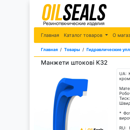
Главная
Каталог товаров
О мага
Главная
Товары
Гидравлические уп
Манжети штокові K32
UA: 
кром
Мате
Робо
Тиск:
Швидк
* Фо
вироб
RU: 