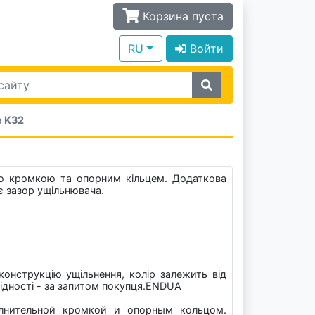
Корзина пуста
RU
Войти
 K32
ою кромкою та опорним кільцем. Додаткова
є зазор ущільнювача.
конструкцію ущільнення, колір залежить від
бхідності - за запитом покупця.ENDUA
лнительной кромкой и опорным кольцом.