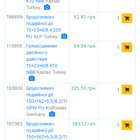
K10 NBR
Kastas
Turkey
186699
Брудознімач
52.92 грн.
подвійної дії
15*23*6/8 A205
PU
ALP Turkey
113906
Грязесъемник
54.54 грн.
двойного
действия
15*23*6/8 K10
NBR
Kastas Turkey
193932
Брудознімач
325.50 грн.
подвійної дії
150*162*5,5/8,2/11
GPW PU
Kraftseals
Germany
197382
Брудознімач
393.12 грн.
подвійної дії
150*162*5,5/8,2/11