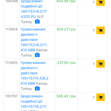
188088
Брудознімач
459.99 грн.
подвійної дії
140*152*8,2/11
A205 PU
ALP
Turkey
113904
Грязесъемник
324.27 грн.
двойного
действия
140*152*8,2/11
K10 NBR
Kastas
Turkey
113905
Грязесъемник
237.00 грн.
двойного
действия
145*157*5,5/8,2
K10 NBR
Kastas
Turkey
100797
Брудознімач
345.42 грн.
подвійної дії
145*157*8,2/11