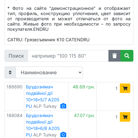
* Фото на сайте "демонстрационное" и отображает
тип, профиль, конструкцию уплотнения, цвет зависит
от производителя и может отличаться от фото на
сайте. Живые фото при необходимости – по запросу
покупателя.ENDRU
CATRU: Грязесъемник K10 CATENDRU
Поиск
186690
Брудознімач
48.69 грн.
подвійної дії
10*16*5/7 A205
PU
ALP Turkey
188084
Брудознімач
47.07 грн.
подвійної дії
10*18*6/8 A205
PU
ALP Turkey