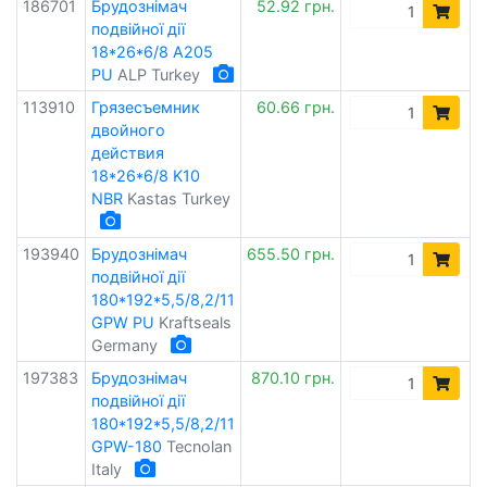
186701
Брудознімач
52.92 грн.
подвійної дії
18*26*6/8 A205
PU
ALP Turkey
113910
Грязесъемник
60.66 грн.
двойного
действия
18*26*6/8 K10
NBR
Kastas Turkey
193940
Брудознімач
655.50 грн.
подвійної дії
180*192*5,5/8,2/11
GPW PU
Kraftseals
Germany
197383
Брудознімач
870.10 грн.
подвійної дії
180*192*5,5/8,2/11
GPW-180
Tecnolan
Italy