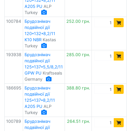
120*132*8,2/11
A205 PU
ALP
Turkey
100784
Брудознімач
252.00 грн.
подвійної дії
120*132*8,2/11
K10 NBR
Kastas
Turkey
193938
Брудознімач
285.00 грн.
подвійної дії
125*137*5,5/8,2/11
GPW PU
Kraftseals
Germany
186695
Брудознімач
388.80 грн.
подвійної дії
125*137*8,2/11
A205 PU
ALP
Turkey
100789
Брудознімач
264.51 грн.
подвійної дії