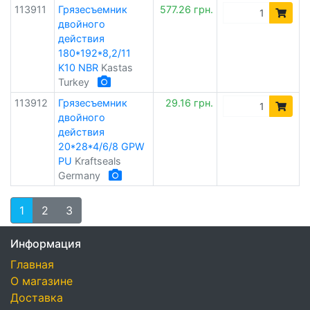
113911
Грязесъемник
577.26 грн.
двойного
действия
180*192*8,2/11
K10 NBR
Kastas
Turkey
113912
Грязесъемник
29.16 грн.
двойного
действия
20*28*4/6/8 GPW
PU
Kraftseals
Germany
1
2
3
Информация
Главная
О магазине
Доставка