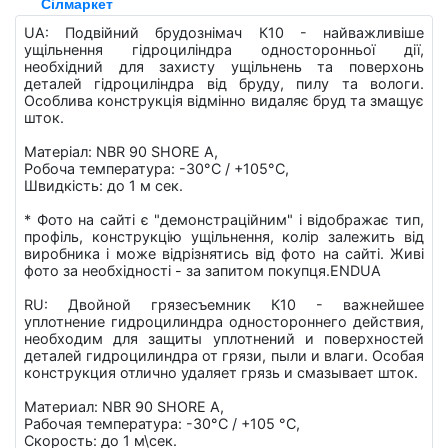
Сілмаркет
UA: Подвійний брудознімач К10 - найважливіше
ущільнення гідроциліндра односторонньої дії,
необхідний для захисту ущільнень та поверхонь
деталей гідроциліндра від бруду, пилу та вологи.
Особлива конструкція відмінно видаляє бруд та змащує
шток.
Матеріал: NBR 90 SHORE A,
Робоча температура: -30°C / +105°C,
Швидкість: до 1 м сек.
* Фото на сайті є "демонстраційним" і відображає тип,
профіль, конструкцію ущільнення, колір залежить від
виробника і може відрізнятись від фото на сайті. Живі
фото за необхідності - за запитом покупця.ENDUA
RU: Двойной грязесъемник К10 - важнейшее
уплотнение гидроцилиндра одностороннего действия,
необходим для защиты уплотнений и поверхностей
деталей гидроцилиндра от грязи, пыли и влаги. Особая
конструкция отлично удаляет грязь и смазывает шток.
Материал: NBR 90 SHORE A,
Рабочая температура: -30°C / +105 °C,
Скорость: до 1 м\сек.