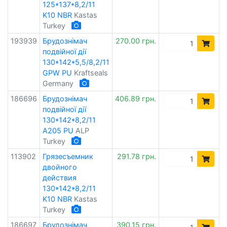
125*137*8,2/11
K10 NBR
Kastas
Turkey
193939
Брудознімач
270.00 грн.
подвійної дії
130*142*5,5/8,2/11
GPW PU
Kraftseals
Germany
186696
Брудознімач
406.89 грн.
подвійної дії
130*142*8,2/11
A205 PU
ALP
Turkey
113902
Грязесъемник
291.78 грн.
двойного
действия
130*142*8,2/11
K10 NBR
Kastas
Turkey
186697
Брудознімач
390.15 грн.