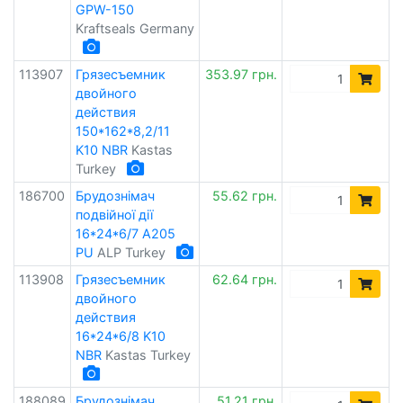
GPW-150
Kraftseals Germany
113907
Грязесъемник
353.97 грн.
двойного
действия
150*162*8,2/11
K10 NBR
Kastas
Turkey
186700
Брудознімач
55.62 грн.
подвійної дії
16*24*6/7 A205
PU
ALP Turkey
113908
Грязесъемник
62.64 грн.
двойного
действия
16*24*6/8 K10
NBR
Kastas Turkey
188089
Брудознімач
51.21 грн.