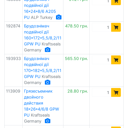
подвійної дії
16*24*8/6 A205
PU
ALP Turkey
192874
Брудознімач
478.50 грн.
подвійної дії
160*172*5,5/8,2/11
GPW PU
Kraftseals
Germany
193933
Брудознімач
565.50 грн.
подвійної дії
170*182*5,5/8,2/11
GPW PU
Kraftseals
Germany
113909
Грязесъемник
28.80 грн.
двойного
действия
18*26*4/6/8 GPW
PU
Kraftseals
Germany