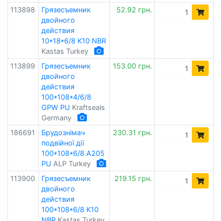
113898
Грязесъемник
52.92 грн.
двойного
действия
10*18*6/8 K10 NBR
Kastas Turkey
113899
Грязесъемник
153.00 грн.
двойного
действия
100*108*4/6/8
GPW PU
Kraftseals
Germany
186691
Брудознімач
230.31 грн.
подвійної дії
100*108*6/8 A205
PU
ALP Turkey
113900
Грязесъемник
219.15 грн.
двойного
действия
100*108*6/8 K10
NBR
Kastas Turkey