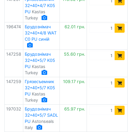
32*40*4/7 K05
PU
Kastas
Turkey
196474
Брудознімач
62.01 грн.
32*40*4/8 WAT
C0 PU синій
147258
Брудознімач
55.60 грн.
32*40*5/7 K05
PU
Kastas
Turkey
147259
Грязесъемник
109.17 грн.
32*40*5/7 K05
PU
Kastas
Turkey
197032
Брудознімач
65.97 грн.
32*40*5/7 SADL
PU
Astonseals
Italy