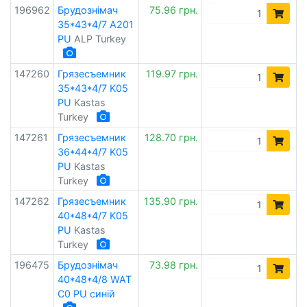
196962
Брудознімач
75.96 грн.
35*43*4/7 A201
PU
ALP Turkey
147260
Грязесъемник
119.97 грн.
35*43*4/7 K05
PU
Kastas
Turkey
147261
Грязесъемник
128.70 грн.
36*44*4/7 K05
PU
Kastas
Turkey
147262
Грязесъемник
135.90 грн.
40*48*4/7 K05
PU
Kastas
Turkey
196475
Брудознімач
73.98 грн.
40*48*4/8 WAT
C0 PU синій