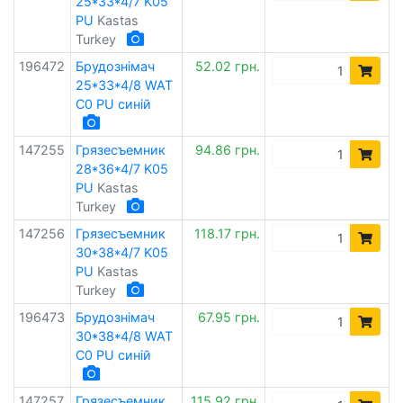
25*33*4/7 K05
PU
Kastas
Turkey
196472
Брудознімач
52.02 грн.
25*33*4/8 WAT
C0 PU синій
147255
Грязесъемник
94.86 грн.
28*36*4/7 K05
PU
Kastas
Turkey
147256
Грязесъемник
118.17 грн.
30*38*4/7 K05
PU
Kastas
Turkey
196473
Брудознімач
67.95 грн.
30*38*4/8 WAT
C0 PU синій
147257
Грязесъемник
115.92 грн.