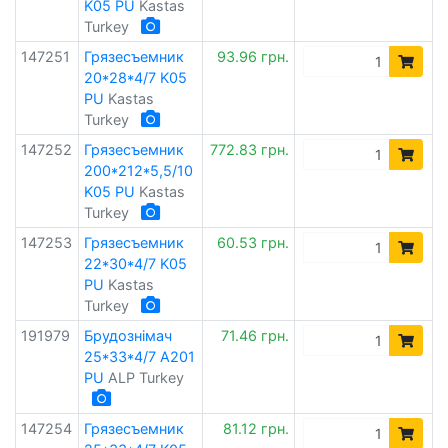
K05 PU
Kastas
Turkey
147251
Грязесъемник
93.96 грн.
20*28*4/7 K05
PU
Kastas
Turkey
147252
Грязесъемник
772.83 грн.
200*212*5,5/10
K05 PU
Kastas
Turkey
147253
Грязесъемник
60.53 грн.
22*30*4/7 K05
PU
Kastas
Turkey
191979
Брудознімач
71.46 грн.
25*33*4/7 A201
PU
ALP Turkey
147254
Грязесъемник
81.12 грн.