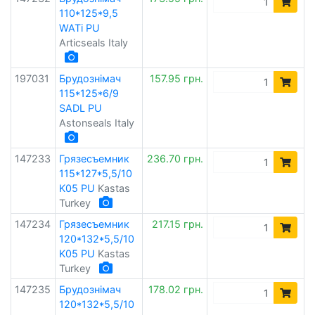
110*125*9,5
WATi PU
Articseals Italy
197031
Брудознімач
157.95 грн.
115*125*6/9
SADL PU
Astonseals Italy
147233
Грязесъемник
236.70 грн.
115*127*5,5/10
K05 PU
Kastas
Turkey
147234
Грязесъемник
217.15 грн.
120*132*5,5/10
K05 PU
Kastas
Turkey
147235
Брудознімач
178.02 грн.
120*132*5,5/10