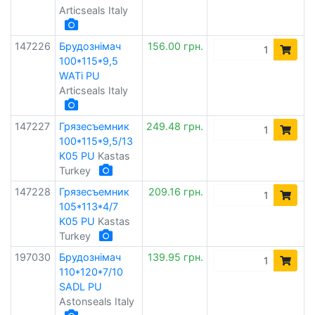
Articseals Italy
147226
Брудознімач
156.00 грн.
100*115*9,5
WATi PU
Articseals Italy
147227
Грязесъемник
249.48 грн.
100*115*9,5/13
K05 PU
Kastas
Turkey
147228
Грязесъемник
209.16 грн.
105*113*4/7
K05 PU
Kastas
Turkey
197030
Брудознімач
139.95 грн.
110*120*7/10
SADL PU
Astonseals Italy