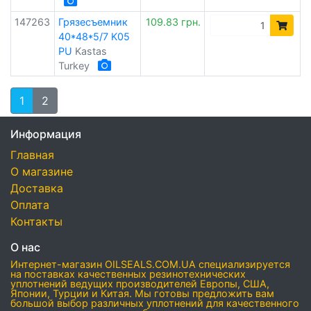
147263
Грязесъемник
109.83 грн.
40*48*5/7 K05
PU
Kastas
Turkey
1
2
Информация
Главная
О магазине
Доставка
Оплата
Контакты
О нас
Интернет-магазин OILSEALS.COM.UA специализируется
на поставках качественных резинотехнических
уплотнений ведущих производителей Европы, США,
Японии, Турции и Китая. Мы готовы предложить вам
большой выбор различных уплотнений для качественного