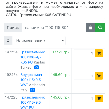
от производителя и может отличаться от фото на
сайте. Живые фото при необходимости – по запросу
покупателя.ENDRU
CATRU: Грязесъемник K05 CATENDRU
Поиск
147224
Грязесъемник
177.21 грн.
100*108*4/7
K05 PU
Kastas
Turkey
192454
Брудознімач
145.60 грн.
100*115*9,5
WAT
Articseals
Italy
147225
Грязесъемник
145.60 грн.
100*115*9,5
WAT PU