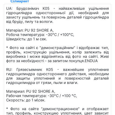
Сілмаркет
UA: Брудознімач К05 - найважливіше ущільнення
гідроциліндра односторонньої дії, необхідний для
захисту ущільнень та поверхонь деталей гідроциліндра
від бруду, пилу та вологи.
Матеріал: PU 92 SHORE A,
Робоча температура: -30°C / +100°C,
Швидкість: до 1 м сек.
* Фото на сайті є "демонстраційним" і відображає тип,
профіль, конструкцію ущільнення, колір залежить від
виробника і може відрізнятись від фото на сайті. Живі
фото за необхідності - за запитом покупця.ENDUA
RU: Грязесъемник К05 - важнейшее уплотнение
гидроцилиндра одностороннего действия, необходим
для защиты уплотнений и поверхностей деталей
гидроцилиндра от грязи, пыли и влаги.
Материал: PU 92 SHORE A,
Рабочая температура: -30°C / +100 °C,
Скорость: до 1 м\сек.
* Фото на сайте "демонстрационное" и отображает
тип, профиль, конструкцию уплотнения, цвет зависит