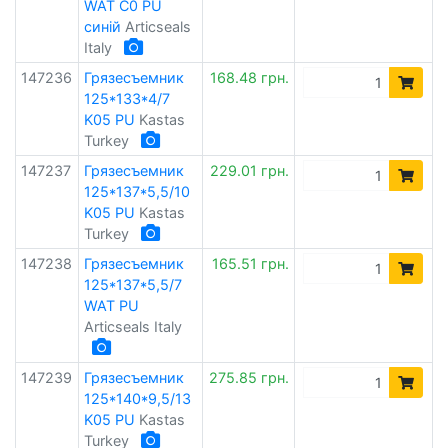
WAT C0 PU
синій
Articseals
Italy
147236
Грязесъемник
168.48 грн.
125*133*4/7
K05 PU
Kastas
Turkey
147237
Грязесъемник
229.01 грн.
125*137*5,5/10
K05 PU
Kastas
Turkey
147238
Грязесъемник
165.51 грн.
125*137*5,5/7
WAT PU
Articseals Italy
147239
Грязесъемник
275.85 грн.
125*140*9,5/13
K05 PU
Kastas
Turkey