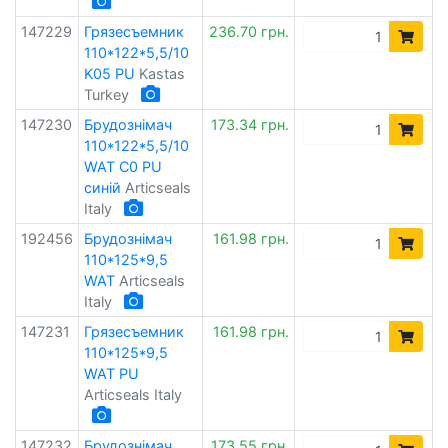
147229
Грязесъемник
236.70 грн.
110*122*5,5/10
K05 PU
Kastas
Turkey
147230
Брудознімач
173.34 грн.
110*122*5,5/10
WAT C0 PU
синій
Articseals
Italy
192456
Брудознімач
161.98 грн.
110*125*9,5
WAT
Articseals
Italy
147231
Грязесъемник
161.98 грн.
110*125*9,5
WAT PU
Articseals Italy
147232
Брудознімач
173.55 грн.