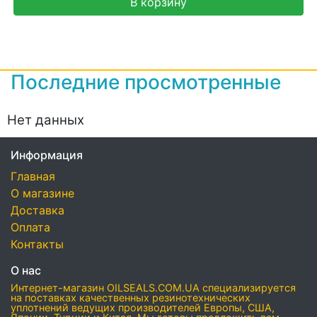
В корзину
Последние просмотренные
Нет данных
Информация
Главная
О магазине
Доставка
Оплата
Контакты
О нас
Интернет-магазин OILSEALS.COM.UA специализируется
на поставках качественных резинотехнических
уплотнений ведущих производителей Европы, США,