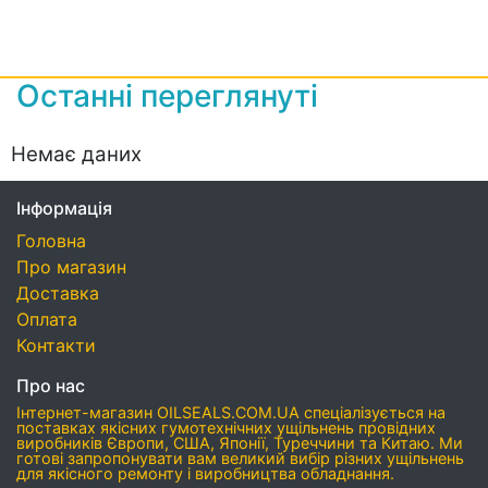
Останні переглянуті
Немає даних
Інформація
Головна
Про магазин
Доставка
Оплата
Контакти
Про нас
Інтернет-магазин OILSEALS.COM.UA спеціалізується на
поставках якісних гумотехнічних ущільнень провідних
виробників Європи, США, Японії, Туреччини та Китаю. Ми
готові запропонувати вам великий вибір різних ущільнень
для якісного ремонту і виробництва обладнання.