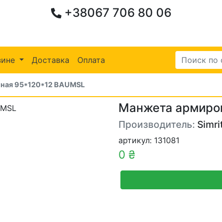
+38067 706 80 06
зине
Доставка
Оплата
ная 95*120*12 BAUMSL
Манжета армиро
Производитель:
Simri
артикул: 131081
0 ₴