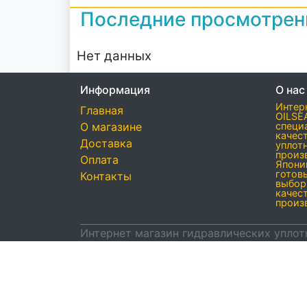
Последние просмотре
Нет данных
Информация
О нас
Интер
Главная
OILSE
О магазине
специ
качес
Доставка
уплот
произ
Оплата
Япони
готов
Контакты
выбор
качес
произ
Интернет магазин гидравлических уплот