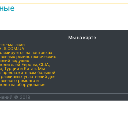
нные
Мы на карте
нет-магазин
ALS.COM.UA
ализируется на поставках
твенных резинотехнических
нений ведущих
водителей Европы, США,
и, Турции и Китая. Мы
ы предложить вам большой
 различных уплотнений для
твенного ремонта и
водства оборудования.
нений © 2019