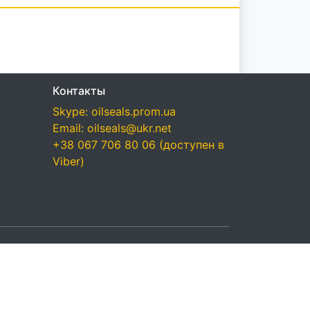
Контакты
Skype: oilseals.prom.ua
Email: oilseals@ukr.net
+38 067 706 80 06 (доступен в
Viber)