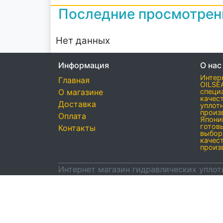
Последние просмотре
Нет данных
Информация
О нас
Интер
Главная
OILSE
О магазине
специ
качес
Доставка
уплот
произ
Оплата
Япони
готов
Контакты
выбор
качес
произ
Интернет магазин гидравлических уплот