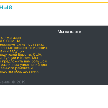
нные
Мы на карте
нет-магазин
ALS.COM.UA
ализируется на поставках
твенных резинотехнических
нений ведущих
водителей Европы, США,
и, Турции и Китая. Мы
ы предложить вам большой
 различных уплотнений для
твенного ремонта и
водства оборудования.
нений © 2019