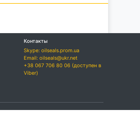
Контакты
Skype: oilseals.prom.ua
Email: oilseals@ukr.net
+38 067 706 80 06 (доступен в
Viber)