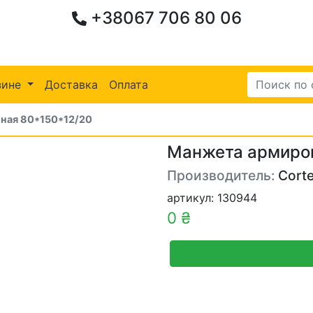
+38067 706 80 06
зине
Доставка
Оплата
ная 80*150*12/20
Манжета армиро
Производитель:
Cort
артикул: 130944
0 ₴