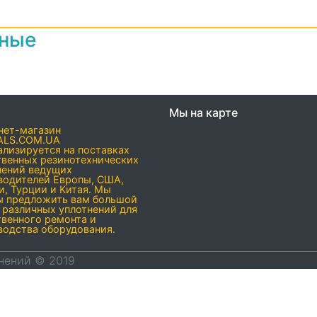
нные
Мы на карте
нет-магазин
ALS.COM.UA
ализируется на поставках
твенных резинотехнических
нений ведущих
водителей Европы, США,
и, Турции и Китая. Мы
ы предложить вам большой
 различных уплотнений для
твенного ремонта и
водства оборудования.
нений © 2019