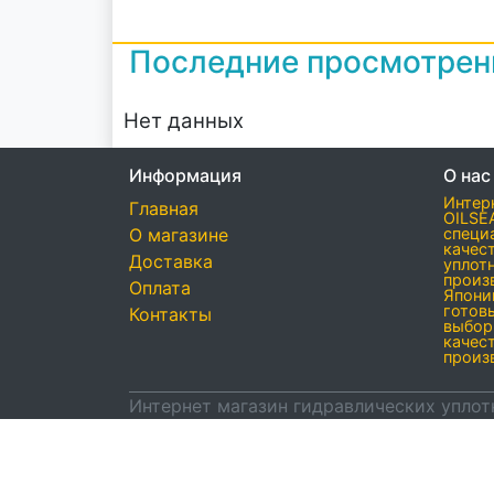
Последние просмотре
Нет данных
Информация
О нас
Интер
Главная
OILSE
О магазине
специ
качес
Доставка
уплот
произ
Оплата
Япони
готов
Контакты
выбор
качес
произ
Интернет магазин гидравлических уплот