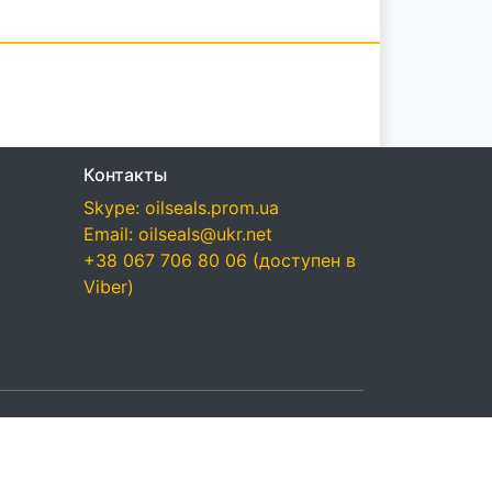
Контакты
Skype: oilseals.prom.ua
Email: oilseals@ukr.net
+38 067 706 80 06 (доступен в
Viber)