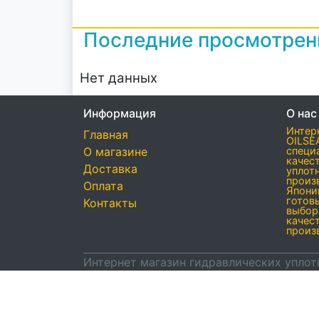
Последние просмотре
Нет данных
Информация
О нас
Интер
Главная
OILSE
О магазине
специ
качес
Доставка
уплот
произ
Оплата
Япони
готов
Контакты
выбор
качес
произ
Интернет магазин гидравлических уплот