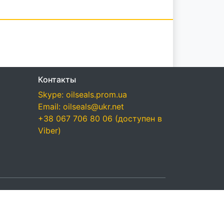
Контакты
Skype: oilseals.prom.ua
Email: oilseals@ukr.net
+38 067 706 80 06 (доступен в
Viber)