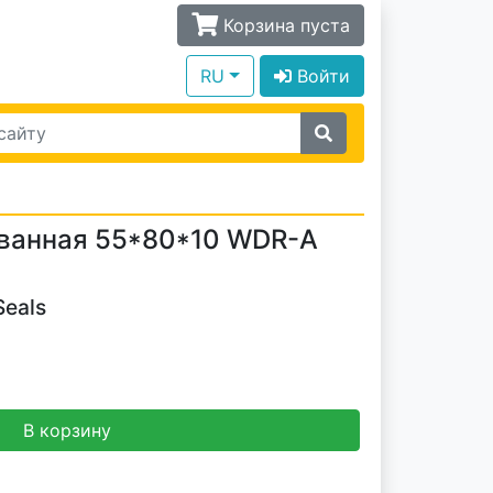
Корзина пуста
RU
Войти
ванная 55*80*10 WDR-A
Seals
В корзину