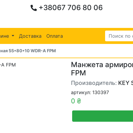
+38067 706 80 06
зине
Доставка
Оплата
ная 55*80*10 WDR-A FPM
Манжета армиро
FPM
Производитель:
KEY 
артикул: 130397
0 ₴