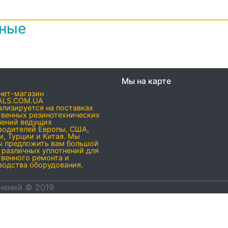
нные
Мы на карте
нет-магазин
ALS.COM.UA
ализируется на поставках
твенных резинотехнических
нений ведущих
водителей Европы, США,
и, Турции и Китая. Мы
ы предложить вам большой
 различных уплотнений для
твенного ремонта и
водства оборудования.
нений © 2019