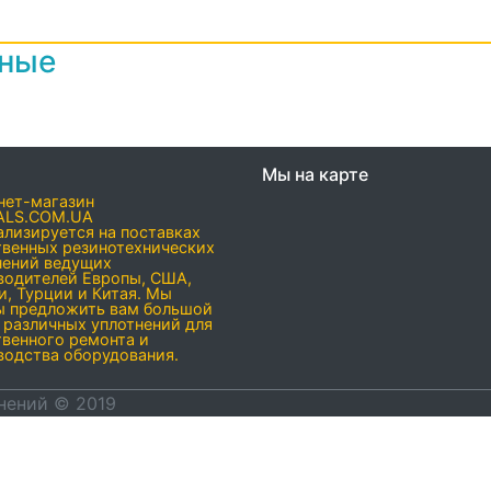
нные
Мы на карте
нет-магазин
ALS.COM.UA
ализируется на поставках
твенных резинотехнических
нений ведущих
водителей Европы, США,
и, Турции и Китая. Мы
ы предложить вам большой
 различных уплотнений для
твенного ремонта и
водства оборудования.
нений © 2019