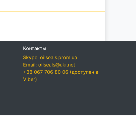
Контакты
Skype: oilseals.prom.ua
Email: oilseals@ukr.net
+38 067 706 80 06 (доступен в
Viber)