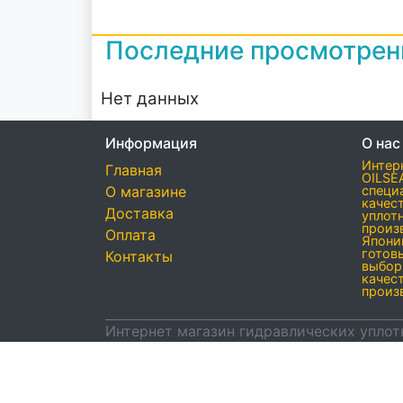
Последние просмотре
Нет данных
Информация
О нас
Интер
Главная
OILSE
О магазине
специ
качес
Доставка
уплот
произ
Оплата
Япони
готов
Контакты
выбор
качес
произ
Интернет магазин гидравлических уплот