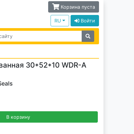
Корзина пуста
RU
Войти
ванная 30*52*10 WDR-A
Seals
В корзину