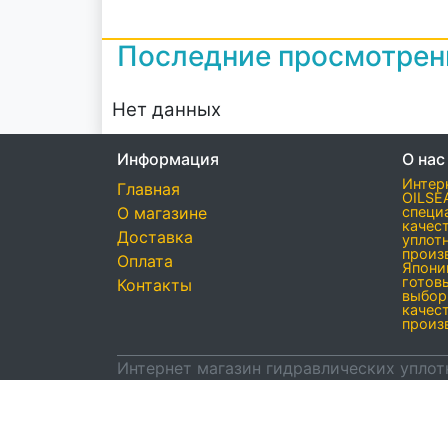
Последние просмотре
Нет данных
Информация
О нас
Интер
Главная
OILSE
О магазине
специ
качес
Доставка
уплот
произ
Оплата
Япони
готов
Контакты
выбор
качес
произ
Интернет магазин гидравлических уплот