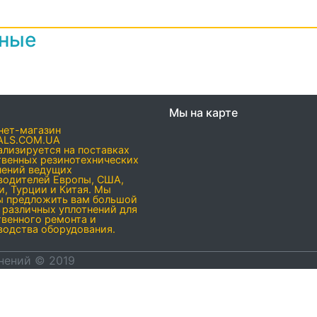
нные
Мы на карте
нет-магазин
ALS.COM.UA
ализируется на поставках
твенных резинотехнических
нений ведущих
водителей Европы, США,
и, Турции и Китая. Мы
ы предложить вам большой
 различных уплотнений для
твенного ремонта и
водства оборудования.
нений © 2019