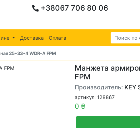
+38067 706 80 06
зине
Доставка
Оплата
ная 25*33*4 WDR-A FPM
Манжета армиро
FPM
Производитель:
KEY 
артикул: 128867
0 ₴