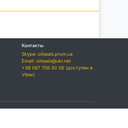
Контакты
Skype: oilseals.prom.ua
Email: oilseals@ukr.net
+38 067 706 80 06 (доступен в
Viber)