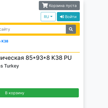
Корзина пуста
RU
Войти
 K38
ическая 85*93*8 K38 PU
s Turkey
В корзину