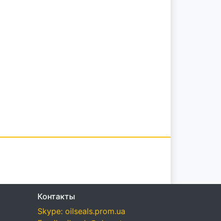
Контакты
Skype: oilseals.prom.ua