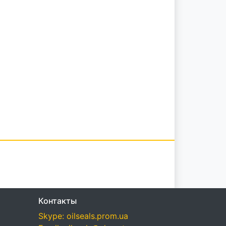
Контакты
Skype: oilseals.prom.ua