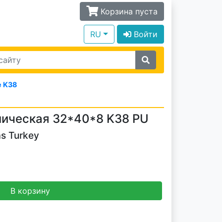
Корзина пуста
RU
Войти
 K38
ическая 32*40*8 K38 PU
s Turkey
В корзину