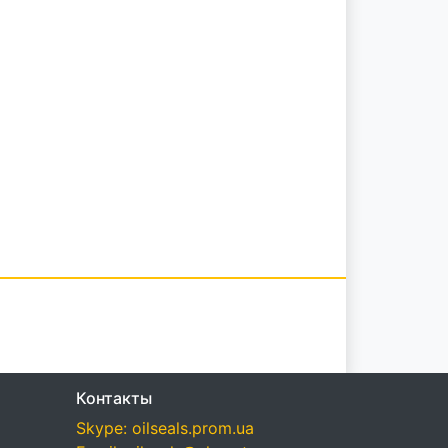
Контакты
Skype: oilseals.prom.ua