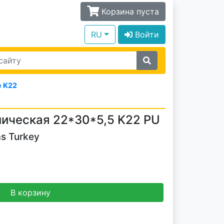
Корзина пуста
RU
Войти
 K22
ическая 22*30*5,5 K22 PU
s Turkey
В корзину