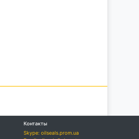
Контакты
Skype: oilseals.prom.ua