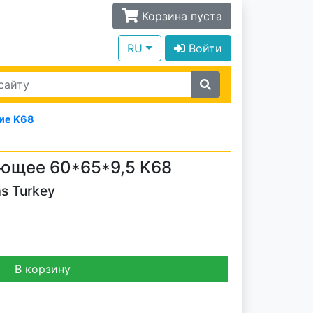
Корзина пуста
RU
Войти
ие K68
ющее 60*65*9,5 K68
s Turkey
В корзину