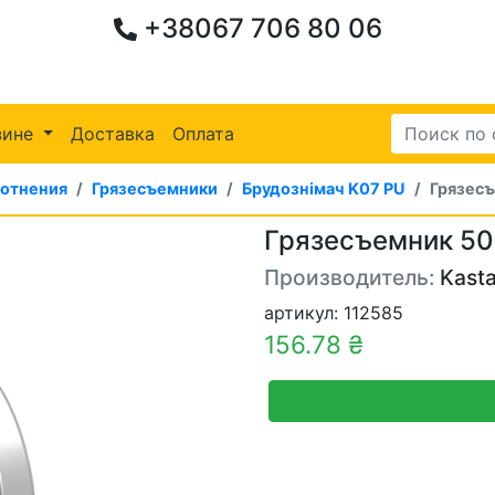
+38067 706 80 06
зине
Доставка
Оплата
лотнения
Грязесъемники
Брудознімач K07 PU
Грязесъ
Грязесъемник 50
Производитель:
Kasta
артикул: 112585
156.78 ₴