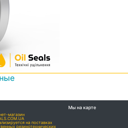
нные
Мы на карте
нет-магазин
ALS.COM.UA
ализируется на поставках
твенных резинотехнических