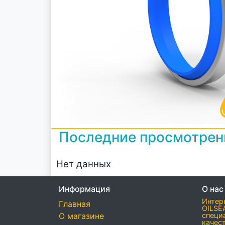
Последние просмотре
Нет данных
Информация
О нас
Интер
Главная
OILSE
О магазине
специ
качес