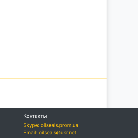
Контакты
Skype: oilseals.prom.ua
Email: oilseals@ukr.net