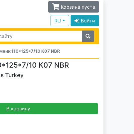
Корзина пуста
RU
Войти
мник 110*125*7/10 K07 NBR
0*125*7/10 K07 NBR
s Turkey
В корзину