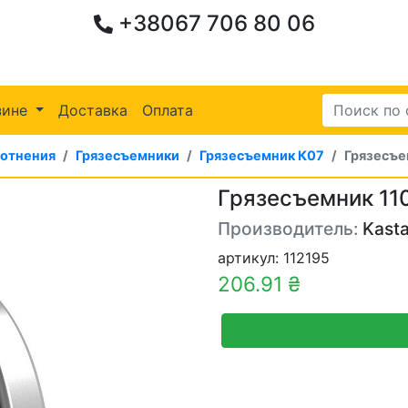
+38067 706 80 06
зине
Доставка
Оплата
лотнения
Грязесъемники
Грязесъемник К07
Грязесъе
Грязесъемник 11
Производитель:
Kasta
артикул: 112195
206.91 ₴