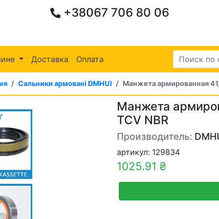
+38067 706 80 06
зине
Доставка
Оплата
ия
Сальники армовані DMHUI
Манжета армированная 41
Манжета армиров
TCV NBR
Производитель:
DMH
артикул: 129834
1025.91 ₴