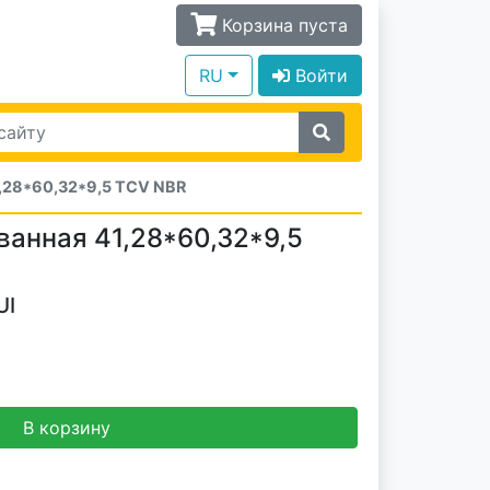
Корзина пуста
RU
Войти
,28*60,32*9,5 TCV NBR
анная 41,28*60,32*9,5
UI
В корзину