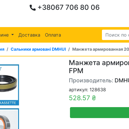
+38067 706 80 06
зине
Доставка
Оплата
ия
Сальники армовані DMHUI
Манжета армированная 20
Манжета армиро
FPM
Производитель:
DMH
артикул: 128638
528.57 ₴