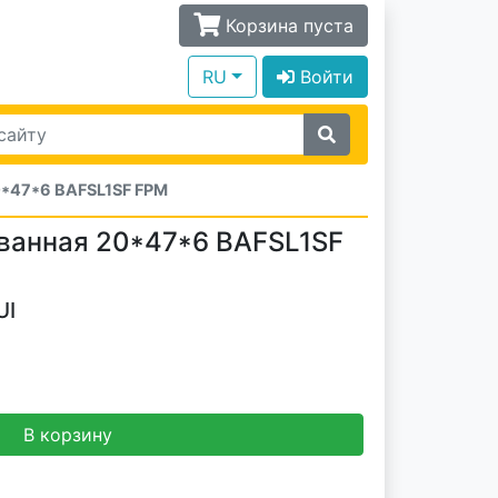
Корзина пуста
RU
Войти
*47*6 BAFSL1SF FPM
ванная 20*47*6 BAFSL1SF
UI
В корзину