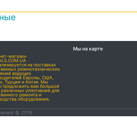
нные
Мы на карте
нет-магазин
ALS.COM.UA
ализируется на поставках
твенных резинотехнических
нений ведущих
водителей Европы, США,
и, Турции и Китая. Мы
ы предложить вам большой
 различных уплотнений для
твенного ремонта и
водства оборудования.
нений © 2019