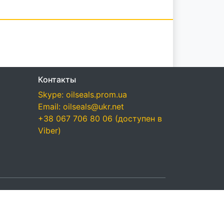
Контакты
Skype: oilseals.prom.ua
Email: oilseals@ukr.net
+38 067 706 80 06 (доступен в
Viber)