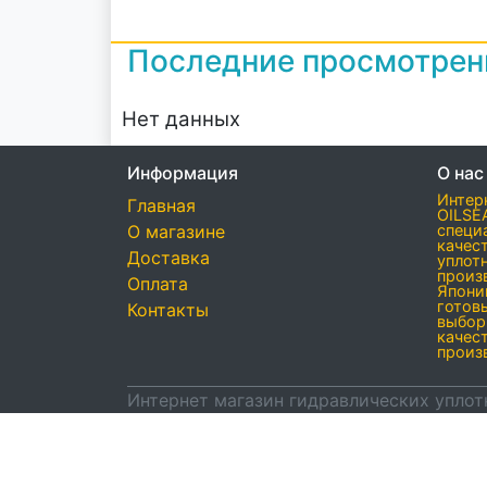
Последние просмотре
Нет данных
Информация
О нас
Интер
Главная
OILSE
О магазине
специ
качес
Доставка
уплот
произ
Оплата
Япони
готов
Контакты
выбор
качес
произ
Интернет магазин гидравлических уплот