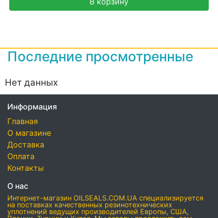
В корзину
Последние просмотренные
Нет данных
Информация
Главная
О магазине
Доставка
Оплата
Контакты
О нас
Интернет-магазин OILSEALS.COM.UA специализируется
на поставках качественных резинотехнических
уплотнений ведущих производителей Европы, США,