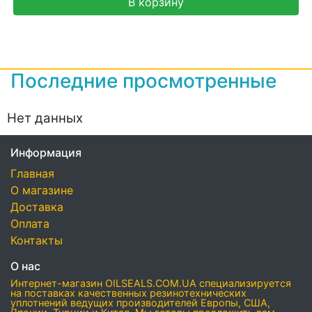
В корзину
Последние просмотренные
Нет данных
Информация
Главная
О магазине
Доставка
Оплата
Контакты
О нас
Интернет-магазин OILSEALS.COM.UA специализируется
на поставках качественных резинотехнических
уплотнений ведущих производителей Европы, США,