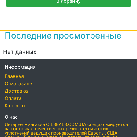
В корзину
Последние просмотренные
Нет данных
Информация
Главная
О магазине
Доставка
Оплата
Контакты
О нас
Интернет-магазин OILSEALS.COM.UA специализируется
на поставках качественных резинотехнических
уплотнений ведущих производителей Европы, США,