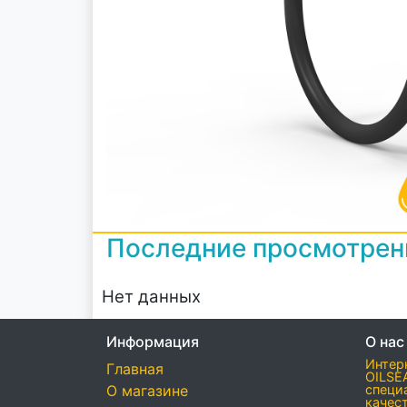
Последние просмотре
Нет данных
Информация
О нас
Интер
Главная
OILSE
О магазине
специ
качес