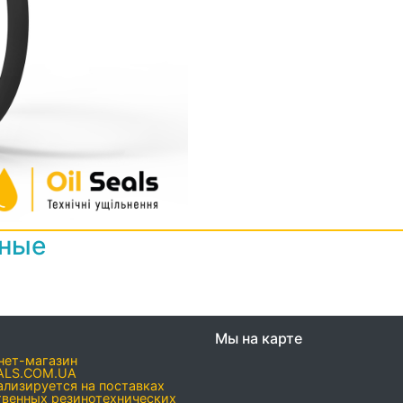
нные
Мы на карте
нет-магазин
ALS.COM.UA
ализируется на поставках
твенных резинотехнических