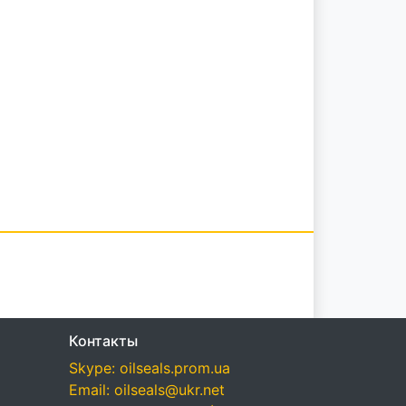
Контакты
Skype: oilseals.prom.ua
Email: oilseals@ukr.net