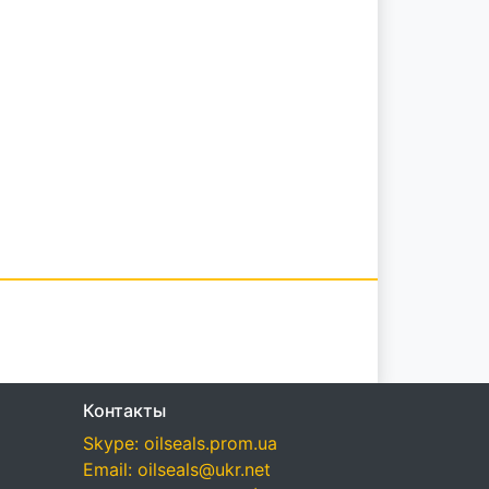
Контакты
Skype: oilseals.prom.ua
Email: oilseals@ukr.net