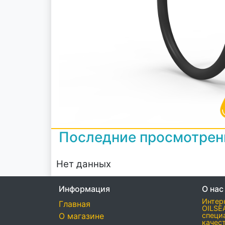
Последние просмотре
Нет данных
Информация
О нас
Интер
Главная
OILSE
О магазине
специ
качес