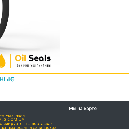
нные
Мы на карте
нет-магазин
ALS.COM.UA
ализируется на поставках
твенных резинотехнических