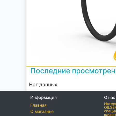
Последние просмотре
Нет данных
Информация
О нас
Интер
Главная
OILSE
О магазине
специ
качес