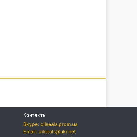
Контакты
Skype: oilseals.prom.ua
Email: oilseals@ukr.net