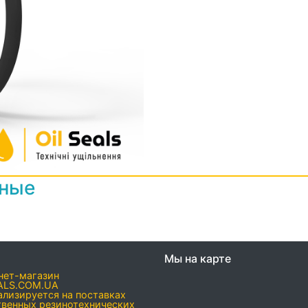
нные
Мы на карте
нет-магазин
ALS.COM.UA
ализируется на поставках
твенных резинотехнических