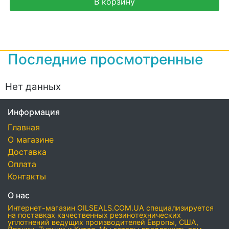
В корзину
Последние просмотренные
Нет данных
Информация
Главная
О магазине
Доставка
Оплата
Контакты
О нас
Интернет-магазин OILSEALS.COM.UA специализируется
на поставках качественных резинотехнических
уплотнений ведущих производителей Европы, США,