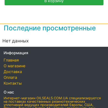
В корзину
Последние просмотренные
Нет данных
Информация
Главная
О магазине
Доставка
Оплата
Контакты
О нас
Интернет-магазин OILSEALS.COM.UA специализируется
на поставках качественных резинотехнических
уплотнений ведущих производителей Европы, США,