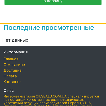
В корзину
Последние просмотренные
Нет данных
Информация
Главная
О магазине
Доставка
Оплата
Контакты
О нас
Интернет-магазин OILSEALS.COM.UA специализируется
на поставках качественных резинотехнических
уплотнений ведущих производителей Европы, США,