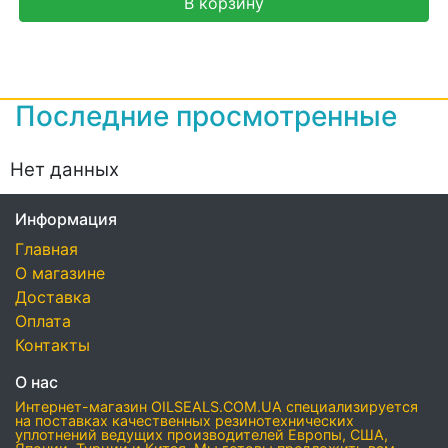
В корзину
Последние просмотренные
Нет данных
Информация
Главная
О магазине
Доставка
Оплата
Контакты
О нас
Интернет-магазин OILSEALS.COM.UA специализируется
на поставках качественных резинотехнических
уплотнений ведущих производителей Европы, США,