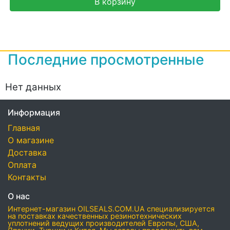
В корзину
Последние просмотренные
Нет данных
Информация
Главная
О магазине
Доставка
Оплата
Контакты
О нас
Интернет-магазин OILSEALS.COM.UA специализируется
на поставках качественных резинотехнических
уплотнений ведущих производителей Европы, США,