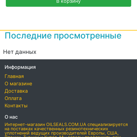
В корзину
Последние просмотренные
Нет данных
Информация
Главная
О магазине
Доставка
Оплата
Контакты
О нас
Интернет-магазин OILSEALS.COM.UA специализируется
на поставках качественных резинотехнических
уплотнений ведущих производителей Европы, США,