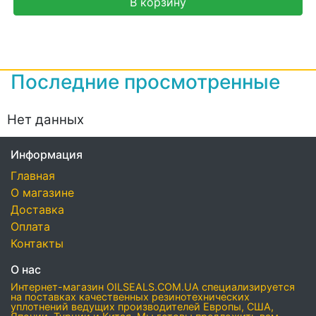
В корзину
Последние просмотренные
Нет данных
Информация
Главная
О магазине
Доставка
Оплата
Контакты
О нас
Интернет-магазин OILSEALS.COM.UA специализируется
на поставках качественных резинотехнических
уплотнений ведущих производителей Европы, США,