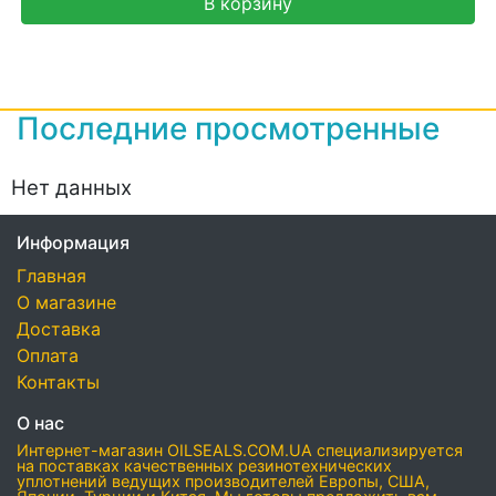
В корзину
Последние просмотренные
Нет данных
Информация
Главная
О магазине
Доставка
Оплата
Контакты
О нас
Интернет-магазин OILSEALS.COM.UA специализируется
на поставках качественных резинотехнических
уплотнений ведущих производителей Европы, США,