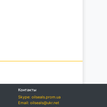
Контакты
Skype: oilseals.prom.ua
Email: oilseals@ukr.net