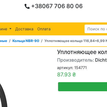
+38067 706 80 06
зине
Доставка
Оплата
ьные
Кольца NBR-90
Уплотняющее кольцо 116,84*6,99
Уплотняющее кол
Производитель:
Dich
артикул: 154771
87.93 ₴