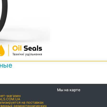
нные
Мы на карте
нет-магазин
ALS.COM.UA
ализируется на поставках
твенных резинотехнических