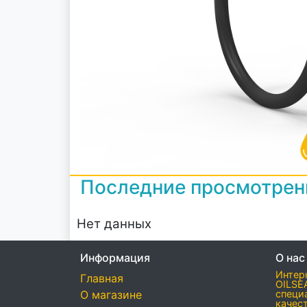
Последние просмотре
Нет данных
Информация
О нас
Интер
Главная
OILSE
О магазине
специ
качес