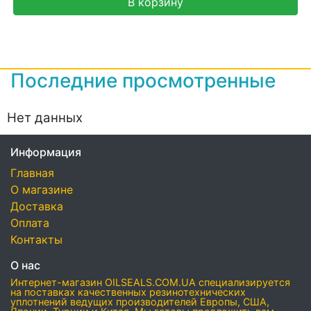
В корзину
Последние просмотренные
Нет данных
Информация
Главная
О магазине
Доставка
Оплата
Контакты
О нас
Интернет-магазин OILSEALS.COM.UA специализируется
на поставках качественных резинотехнических
уплотнений ведущих производителей Европы, США,