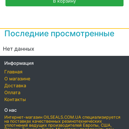
В корзину
Последние просмотренные
Нет данных
Информация
Главная
О магазине
Доставка
Оплата
Контакты
О нас
Интернет-магазин OILSEALS.COM.UA специализируется
на поставках качественных резинотехнических
уплотнений ведущих производителей Европы, США,